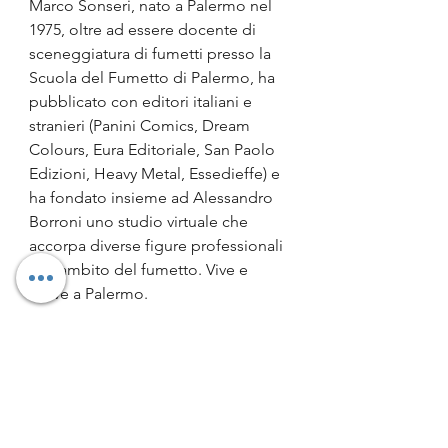
Marco Sonseri, nato a Palermo nel 
1975, oltre ad essere docente di 
sceneggiatura di fumetti presso la 
Scuola del Fumetto di Palermo, ha 
pubblicato con editori italiani e 
stranieri (Panini Comics, Dream 
Colours, Eura Editoriale, San Paolo 
Edizioni, Heavy Metal, Essedieffe) e 
ha fondato insieme ad Alessandro 
Borroni uno studio virtuale che 
accorpa diverse figure professionali 
nell'ambito del fumetto. Vive e 
scrive a Palermo.
Alcune note su Ennio Bufi
Ennio Bufi è nato a Molfetta nel 
1976. Dopo la laurea all’Accademia 
di Belle Arti di Bari, inizia la sua 
carriera come scultore. Vince a 