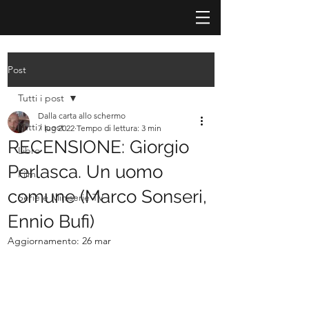
Post
Tutti i post
Dalla carta allo schermo
Tutti i post
7 lug 2022
Tempo di lettura: 3 min
RECENSIONE: Giorgio
Libro
Perlasca. Un uomo
Film
comune (Marco Sonseri,
Serie e Miniserie TV
Ennio Bufi)
Aggiornamento:
26 mar