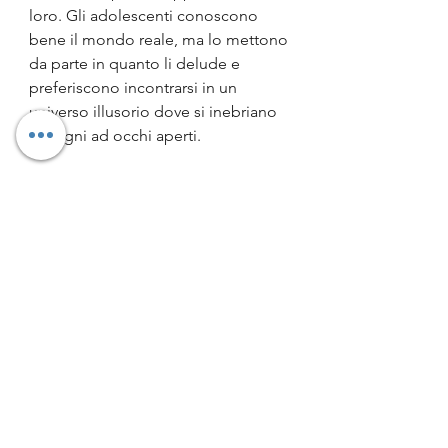
loro. Gli adolescenti conoscono 
bene il mondo reale, ma lo mettono 
da parte in quanto li delude e 
preferiscono incontrarsi in un 
universo illusorio dove si inebriano 
di sogni ad occhi aperti.
Consiglio questo romanzo a tutti 
coloro che cercano una lettura 
atipica, pieno di cieli sognanti e 
stelle cadenti che si ama o si odia, 
ma che non ti lascia indifferenti
Alcune note su Alexandre Vialatte
Alexandre Vialatte nasce a Magnac-
Laval nel 1901 ed è divenuto celebre 