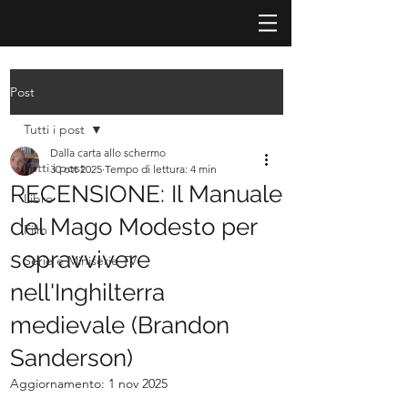
Post
Tutti i post
Dalla carta allo schermo
Tutti i post
30 ott 2025
Tempo di lettura: 4 min
RECENSIONE: Il Manuale
Libro
del Mago Modesto per
Film
sopravvivere
Serie e Miniserie TV
nell'Inghilterra
medievale (Brandon
Sanderson)
Aggiornamento:
1 nov 2025