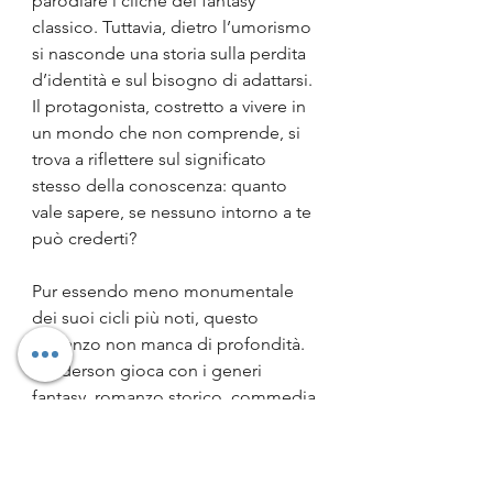
parodiare i cliché del fantasy 
classico. Tuttavia, dietro l’umorismo 
si nasconde una storia sulla perdita 
d’identità e sul bisogno di adattarsi. 
Il protagonista, costretto a vivere in 
un mondo che non comprende, si 
trova a riflettere sul significato 
stesso della conoscenza: quanto 
vale sapere, se nessuno intorno a te 
può crederti?
Pur essendo meno monumentale 
dei suoi cicli più noti, questo 
romanzo non manca di profondità. 
Sanderson gioca con i generi 
fantasy, romanzo storico, commedia 
di sopravvivenza, per costruire una 
storia che parla della resilienza e 
dell’ingegno umano. La "magia", in 