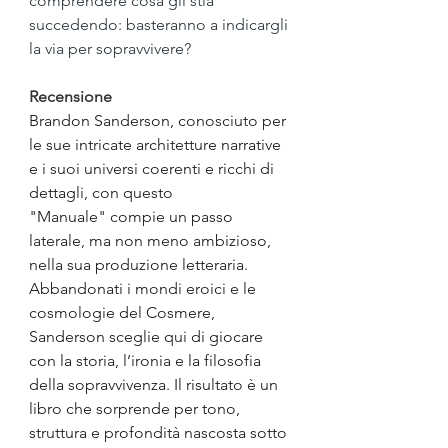
comprendere cosa gli stia 
succedendo: basteranno a indicargli 
la via per sopravvivere?
Recensione
Brandon Sanderson, conosciuto per 
le sue intricate architetture narrative 
e i suoi universi coerenti e ricchi di 
dettagli, con questo 
"Manuale" compie un passo 
laterale, ma non meno ambizioso, 
nella sua produzione letteraria. 
Abbandonati i mondi eroici e le 
cosmologie del Cosmere, 
Sanderson sceglie qui di giocare 
con la storia, l’ironia e la filosofia 
della sopravvivenza. Il risultato è un 
libro che sorprende per tono, 
struttura e profondità nascosta sotto 