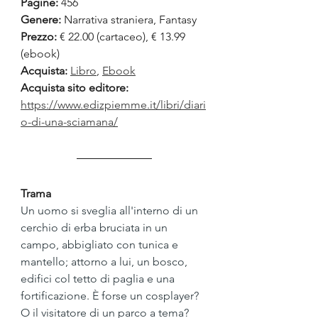
Pagine:
 456
Genere: 
Narrativa straniera, Fantasy
Prezzo:
 € 22.00 (cartaceo), € 13.99 
(ebook)
Acquista:
Libro
, 
Ebook
Acquista sito editore: 
https://www.edizpiemme.it/libri/diari
o-di-una-sciamana/
Trama
Un uomo si sveglia all'interno di un 
cerchio di erba bruciata in un 
campo, abbigliato con tunica e 
mantello; attorno a lui, un bosco, 
edifici col tetto di paglia e una 
fortificazione. È forse un cosplayer? 
O il visitatore di un parco a tema? 