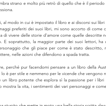
ra strano e molto più retrò di quello che è il periodo st
ssiona.
i, al modo in cui è impostato il libro e ai discorsi sui libri
naggi preferiti dei suoi libri, mi sono accorto di come 
a di vivere delle storie d’amore come quelle descritte nei
ro. E soprattutto, la maggior parte dei suoi lettori, ha
rsonaggio che gli piace per come è stato descritto, mo
ttere, nelle azioni che difendono a spada tratta. 
are, perché pur facendomi pensare a un libro della Austen
n lo è per stile e nemmeno per le vicende che vengono n
 un libro potente che esplora sì la passione per i libri
 mostra la vita, i sentimenti dei vari personaggi e come 
 stupito che mette in moto una bella storia scritta davv