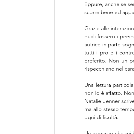
Eppure, anche se semb
scorre bene ed appa
Grazie alle interazion
quali fossero i perso
autrice in parte sogn
tutti i pro e i cont
preferito. Non un pe
rispecchiano nel cara
Una lettura particol
non lo è affatto. No
Natalie Jenner scrive
ma allo stesso tempo
ogni difficoltà.
Un romanzo che mi ha