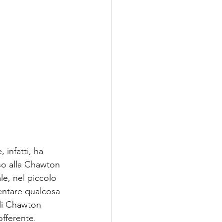
 infatti, ha 
sso alla Chawton 
e, nel piccolo 
entare qualcosa 
 di Chawton 
offerente. 