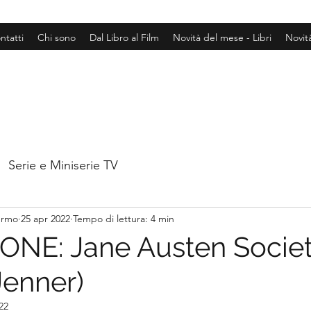
ntatti
Chi sono
Dal Libro al Film
Novità del mese - Libri
Novit
Serie e Miniserie TV
hermo
25 apr 2022
Tempo di lettura: 4 min
NE: Jane Austen Socie
Jenner)
22