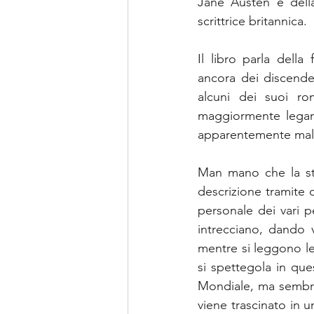
Jane Austen e della
scrittrice britannica.
Il libro parla della
ancora dei discenden
alcuni dei suoi rom
maggiormente legand
apparentemente mal 
Man mano che la sto
descrizione tramite d
personale dei vari pe
intrecciano, dando 
mentre si leggono le 
si spettegola in que
Mondiale, ma sembra d
viene trascinato in u