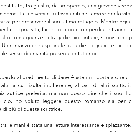
ostituito, tra gli altri, da un operaio, una giovane vedov
cinema, tutti diversi e tuttavia uniti nell'amore per la vita
anizza per preservare il suo ultimo retaggio. Mentre ognu
per la propria vita, facendo i conti con perdite e traumi, a
 altri conseguenze di tragedie più lontane, si uniscono p
Un romanzo che esplora le tragedie e i grandi e piccoli t
sale senso di umanità presente in tutti noi.
guardo al gradimento di Jane Austen mi porta a dire che 
ltri a cui risulta indifferente, al pari di altri scrittor
ia autrice preferita, ma non posso dire che i suoi lib
e ciò, ho voluto leggere questo romanzo sia per cur
i più di questa scrittrice.
ra le mani è stata una lettura interessante e spiazzante.