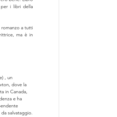
r i libri della 
romanzo a tutti 
trice, ma è in 
) , un 
awton, dove la 
uta in Canada, 
udenza e ha 
ipendente 
 da salvataggio.