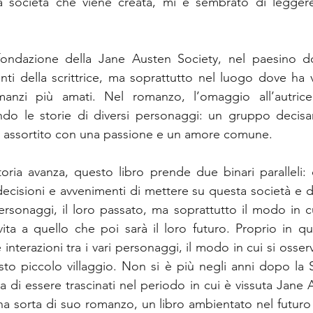
 società che viene creata, mi è sembrato di leggere 
 fondazione della 
Jane Austen Society, nel paesino do
ti della scrittrice, ma soprattutto nel luogo dove ha vi
anzi più amati. Nel romanzo, l’omaggio all’autrice 
o le storie di diversi personaggi: un gruppo decisa
assortito con una passione e un amore comune.
ria avanza, questo libro prende due binari paralleli: 
ecisioni e avvenimenti di mettere su questa società e dall
rsonaggi, il loro passato, ma soprattutto il modo in cui
vita a quello che poi sarà il loro futuro. Proprio in 
interazioni tra i vari personaggi, il modo in cui si osserv
sto piccolo villaggio. Non si è più negli anni dopo la
i essere trascinati nel periodo in cui è vissuta Jane Au
na sorta di suo romanzo, un libro ambientato nel futuro c