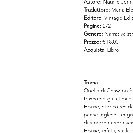
Autore:
 Natalie Jenn
Traduttore:
 Maria El
Editore:
 Vintage Edi
Pagine:
 272
Genere:
 Narrativa s
Prezzo:
 € 18.00 
Acquista:
Libro
Trama
Quella di Chawton è s
trascorso gli ultimi 
House, storica resid
paese inglese, un gr
di straordinario: ris
House, infatti, sia la