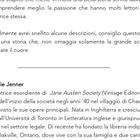
prendere meglio la passione che hanno molti lettori pe
rice stessa.
ente avrei snellito alcune descrizioni, consiglio questo 
una storia che, non omaggia solamente la grande scrit
are il cuore.
lie Jenner
utrice esordiente di  
Jane Austen Society 
(Vintage Editore
ell'inizio della società negli anni '40 nel villaggio di Ch
visto le sue opere principali. Nata in Inghilterra e cresci
 all'Università di Toronto in Letteratura inglese e giurispr
nel settore legale. Di recente ha fondato la libreria ind
kville, Ontario, dove vive con la sua famiglia e due cani