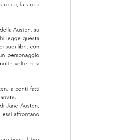
orico, la storia 
 della Austen, su 
chi legge questa 
 suoi libri, con 
 un personaggio 
lte volte ci si 
, a conti fatti 
arrate.
 di Jane Austen, 
essi affrontano 
ero bene. Libro 