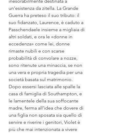
inesorabilmente destinata a 
un’esistenza da zitella. La Grande 
Guerra ha preteso il suo tributo: il 
suo fidanzato, Laurence, è caduto a 
Passchendaele insieme a migliaia di 
altri soldati, e ora le «donne in 
eccedenza» come lei, donne 
rimaste nubili e con scarse 
probabilità di convolare a nozze, 
sono ritenute una minaccia, se non 
una vera e propria tragedia per una 
società basata sul matrimonio. 
Dopo essersi lasciata alle spalle la 
casa di famiglia di Southampton, e 
le lamentele della sua soffocante 
madre, ferma all’idea che dovere di 
una figlia non sposata sia quello di 
servire e riverire i genitori, Violet è 
più che mai intenzionata a vivere 