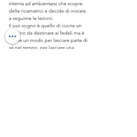
intenta ad ambientarsi che scopre 
delle ricamatrici e decide di iniziare 
a seguirne le lezioni. 
Il suo sogno è quello di cucire un 
cuscino da destinare ai fedeli ma è 
anche un modo per lasciare parte di 
sé nel tempo, per lasciare una 
traccia della sua esistenza in un 
tempo effimero.È in questo 
contesto che conosce Gilda colei 
che le presenterà Arthur.
Il grande merito di Tracy Chevalier è 
quello di essere riuscita a ricreare e 
a descrivere quella che è stata la 
società inglese dei primi anni del 
novecento soffermando anche la 
propria attenzione sulla dirompente 
ascesa quale quella di Hitler. 
Il libro, un inno all’emancipazione 