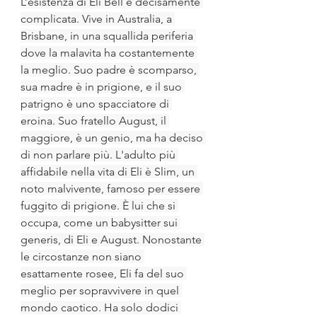
L’esistenza di Eli Bell è decisamente 
complicata. Vive in Australia, a 
Brisbane, in una squallida periferia 
dove la malavita ha costantemente 
la meglio. Suo padre è scomparso, 
sua madre è in prigione, e il suo 
patrigno è uno spacciatore di 
eroina. Suo fratello August, il 
maggiore, è un genio, ma ha deciso 
di non parlare più. L'adulto più 
affidabile nella vita di Eli è Slim, un 
noto malvivente, famoso per essere 
fuggito di prigione. È lui che si 
occupa, come un babysitter sui 
generis, di Eli e August. Nonostante 
le circostanze non siano 
esattamente rosee, Eli fa del suo 
meglio per sopravvivere in quel 
mondo caotico. Ha solo dodici 