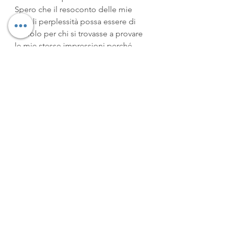
Spero che il resoconto delle mie 
iniziali perplessità possa essere di 
stimolo per chi si trovasse a provare 
le mie stesse impressioni perché 
valuto questo un libro sicuramente 
importante che vale la pena di 
leggere e ritengo 
Trent Dalton 
un 
autore da seguire con attenzione.
Alcune note su Trent Dalton
Trent Dalton, pluripremiato 
giornalista del 
The Weekend 
Australian Magazine
, vive a Brisbane. 
"Ragazzo Divora Universo" è il suo 
primo romanzo.