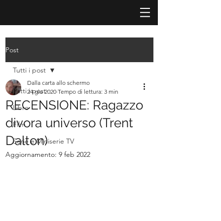
Post
Tutti i post
Dalla carta allo schermo
Tutti i post
24 giu 2020
Tempo di lettura: 3 min
RECENSIONE: Ragazzo
Libro
divora universo (Trent
Film
Dalton)
Serie e Miniserie TV
Aggiornamento:
9 feb 2022