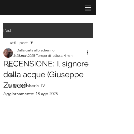
Post
Tutti i post
Dalla carta allo schermo
Tutti i post
28 mar 2025
Tempo di lettura: 4 min
RECENSIONE: Il signore
Libro
della acque (Giuseppe
Film
Zucco)
Serie e Miniserie TV
Aggiornamento:
18 ago 2025