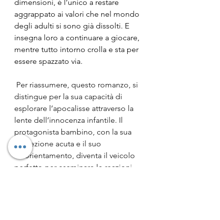
dimensioni, è l’unico a restare 
aggrappato ai valori che nel mondo 
degli adulti si sono già dissolti. E 
insegna loro a continuare a giocare, 
mentre tutto intorno crolla e sta per 
essere spazzato via. 
 Per riassumere, questo romanzo, si 
distingue per la sua capacità di 
esplorare l’apocalisse attraverso la 
lente dell’innocenza infantile. Il 
protagonista bambino, con la sua 
percezione acuta e il suo 
disorientamento, diventa il veicolo 
perfetto per esaminare le reazioni 
umane di fronte alla catastrofe. Non 
avendo ancora gli strumenti 
razionali o esperienziali per 
comprendere cosa sta succedendo, 