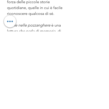
forza delle piccole storie 
quotidiane, quelle in cui è facile 
riconoscere qualcosa di sé.
Il sole nelle pozzanghere
 è una 
lettura che parla di memoria, di 
seconde possibilità e della 
straordinaria capacità degli esseri 
umani di ritrovarsi attraverso ciò che 
credevano di aver perduto. È un 
romanzo gentile, capace di 
emozionare senza mai forzare la 
mano, e dimostra ancora una volta 
quanto Matteo Bussola sappia 
raccontare l'animo umano con 
sensibilità e autenticità.
Consigliato a chi ama i romanzi 
intimisti, le storie che mettono al 