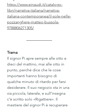
https://www.einaudi.it/catalogo-
libri/narrativa-italiana/narrativa-
italiana-contemporanea/il-sole-nelle-
pozzanghere-matteo-bussola-
9788806271305/
Trama
Il signor Pi apre sempre alle otto e 
dieci del mattino, mai alle otto in 
punto, perché dice che le cose 
importanti hanno bisogno di 
qualche minuto di ritardo per farsi 
desiderare. Il suo negozio sta in una 
via piccola, laterale, e sull’insegna 
c’è scritto solo «Rigattiere». Il 
mestiere del signor Pi è recuperare 