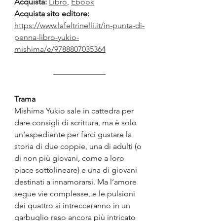
Acquista:
Libro
, 
Ebook
Acquista sito editore: 
https://www.lafeltrinelli.it/in-punta-di-
penna-libro-yukio-
mishima/e/9788807035364
Trama
Mishima Yukio sale in cattedra per 
dare consigli di scrittura, ma è solo 
un’espediente per farci gustare la 
storia di due coppie, una di adulti (o 
di non più giovani, come a loro 
piace sottolineare) e una di giovani 
destinati a innamorarsi. Ma l’amore 
segue vie complesse, e le pulsioni 
dei quattro si intrecceranno in un 
garbuglio reso ancora più intricato 