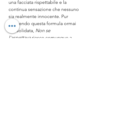
una facciata rispettabile e la 
continua sensazione che nessuno 
sia realmente innocente. Pur 
seguendo questa formula ormai 
consolidata, 
Non se 
l'aspettava
 riesce comunque a 
mantenere viva l'attenzione grazie a 
una trama ben orchestrata e a una 
gestione efficace dei sospetti, che 
accompagna il lettore fino alle 
ultime pagine.
Non è un thriller che punta sulla 
violenza o sull'azione sfrenata. Il suo 
interesse risiede soprattutto 
nell'aspetto psicologico e nella 
capacità di insinuare il dubbio, 
facendo nascere il sospetto nei 
confronti di quasi tutti i personaggi. 