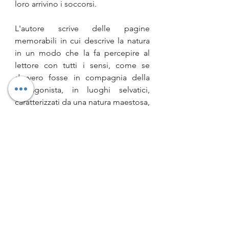
loro arrivino i soccorsi.
L'autore scrive delle pagine 
memorabili in cui descrive la natura 
in un modo che la fa percepire al 
lettore con tutti i sensi, come se 
davvero fosse in compagnia della 
protagonista, in luoghi selvatici, 
caratterizzati da una natura maestosa, 
impervi quasi da mettere 
soggezione e di una bellezza unica; 
leggendo le descrizioni sembra non 
solo di vedere con gli occhi quei 
paesaggi, ma di sentirne gli odori, di 
udire i richiami degli uccelli che li 
sorvolano, di toccare con mano 
l'erba e le piante.
La storia che viene raccontata è un 