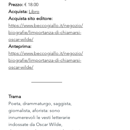
Prezzo:
 € 18.00 
Acquista:
Libro
Acquista sito editore: 
https://www.beccogiallo.it/negozio/
biografie/limportanza-di-chiamarsi-
oscar-wilde/
Anteprima: 
https://www.beccogiallo.it/negozio/
biografie/limportanza-di-chiamarsi-
oscar-wilde/
Trama
Poeta, drammaturgo, saggista, 
giornalista, aforista: sono 
innumerevoli le vesti letterarie 
indossate da Oscar Wilde, 