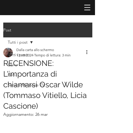
Post
Tutti i post
Dalla carta allo schermo
Tutti i post
13 ott 2024
Tempo di lettura: 3 min
RECENSIONE:
Libro
L'importanza di
Film
chiamarsi Oscar Wilde
Serie e Miniserie TV
(Tommaso Vitiello, Licia
Cascione)
Aggiornamento:
26 mar