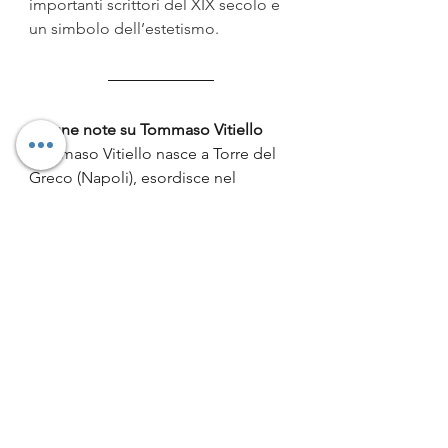
importanti scrittori del XIX secolo e 
un simbolo dell’estetismo
.
Alcune note su Tommaso Vitiello
Tommaso Vitiello nasce a Torre del 
Greco (Napoli), esordisce nel 
campo dei fumetti con 
La casa delle 
meraviglie
, finalista al Lucca Project 
Contest del 2008. L’anno successivo 
si iscrive alla Scuola Italiana di 
Comix e inizia la lunga 
collaborazione con il quotidiano 
Terra
, che si conclude con 
l’assegnazione della menzione 
speciale al premio giornalistico 
Giancarlo Siani per la storia a fumetti 
sull’omicidio di Angelo Vassallo. 