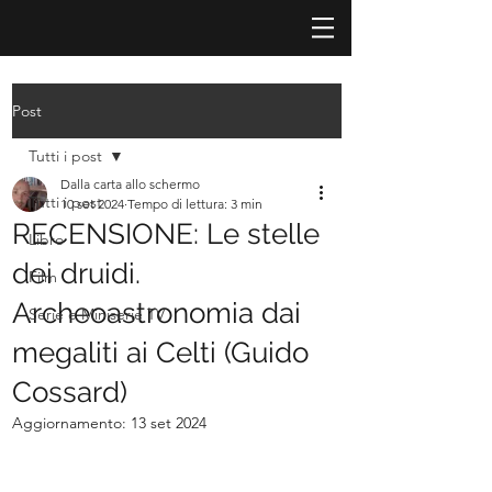
Post
Tutti i post
Dalla carta allo schermo
Tutti i post
10 set 2024
Tempo di lettura: 3 min
RECENSIONE: Le stelle
Libro
dei druidi.
Film
Archeoastronomia dai
Serie e Miniserie TV
megaliti ai Celti (Guido
Cossard)
Aggiornamento:
13 set 2024