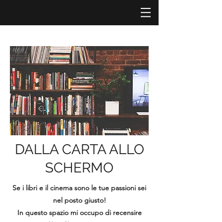
DALLA CARTA ALLO
SCHERMO
Se i libri e il cinema sono le tue passioni sei
nel posto giusto!
In questo spazio mi occupo di recensire