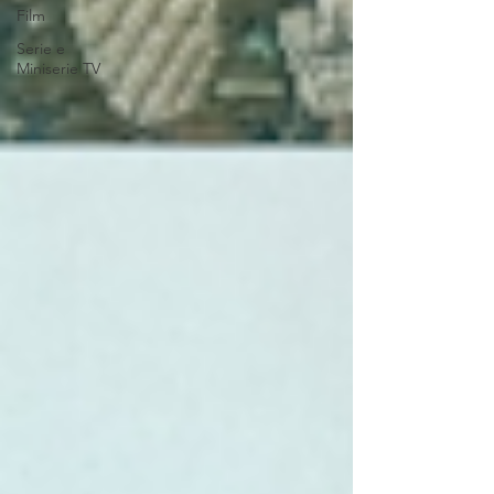
Film
Serie e
Miniserie TV