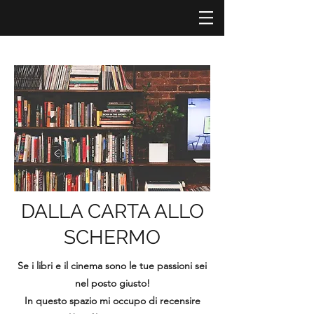
DALLA CARTA ALLO
SCHERMO
Se i libri e il cinema sono le tue passioni sei
nel posto giusto!
In questo spazio mi occupo di recensire