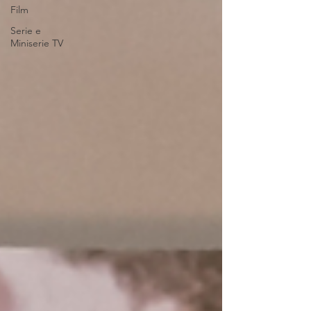
Film
Serie e
Miniserie TV