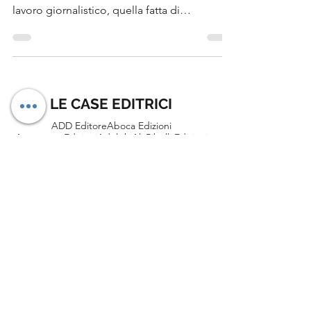
Questo libro è un manuale, ma anche un
percorso dentro la struttura meno visibile del
lavoro giornalistico, quella fatta di
preparazione, metodo e scelte spesso
invisibili al lettore finale.
LE CASE EDITRICI
ADD Editore
Aboca Edizioni
Accornero Edizioni
Adelphi
Ali Ribelli Edizioni
Alise Editore
Alter Ego
Altrevoci Edizioni
Ancora
Anima Edizioni
Arkadia
Armando Editore
Astrolabio Ubaldini
Atmosphere Libri
Autopubblicato
Baldini+Castoldi
Bao Publishing
Becco Giallo
Blackie
Blu Atlantide
Bocconi University Press
Bollati Boringhieri
BookaBook
Bookness
Bordeaux
Brè Edizioni
Canicola
Caravaggio Editore
Carbonio Editore
Castelvecchi
Centauria
Cento Autori
Chiaredizioni
Codice Edizioni
Colber Edizioni