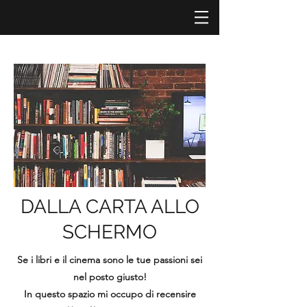
DALLA CARTA ALLO
SCHERMO
Se i libri e il cinema sono le tue passioni sei
nel posto giusto!
In questo spazio mi occupo di recensire