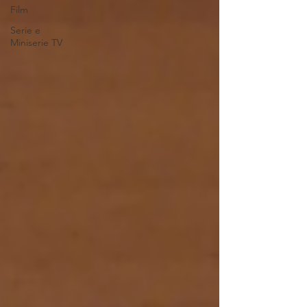
Film
Serie e
Miniserie TV