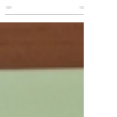
pienamente al genere fantasy, riescono a
superarne i confini e a diventare qualcosa di
più universale: racconti di crescita, paura,
identità e conoscenza di sé. Un mago di
Terramare. Il graphic novel, pubblicato da
Mondadori nella collana Oscar Ink, riesce a
conservare intatta questa natura profonda
dell’opera originale di Ursula K. Le Guin,
trasformandola in un’esperienza visiva
elegante, evocativa e sorprendentemente
fedele allo spirito d