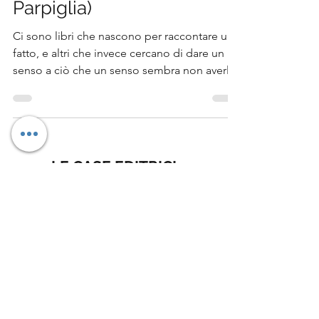
senza risposte (Gabriele
Parpiglia)
Ci sono libri che nascono per raccontare un
fatto, e altri che invece cercano di dare un
senso a ciò che un senso sembra non averlo.
Dalla discoteca si esce senza voce, non
senza vita. Corinaldo: una strage senza
risposte, appartiene chiaramente alla
seconda categoria. Il libro affronta una delle
tragedie più sconvolgenti degli ultimi anni in
LE CASE EDITRICI
Italia: la strage della Lanterna Azzurra di
ADD Editore
Aboca Edizioni
Corinaldo, avvenuta nella notte tra il 7 e l’8
Accornero Edizioni
Adelphi
Ali Ribelli Edizioni
dicembre 2018, quando sei persone persero
Alise Editore
Alter Ego
Altrevoci Edizioni
la
Ancora
Anima Edizioni
Arkadia
Armando Editore
Astrolabio Ubaldini
Atmosphere Libri
Autopubblicato
Baldini+Castoldi
Bao Publishing
Becco Giallo
Blackie
Blu Atlantide
Bocconi University Press
Bollati Boringhieri
BookaBook
Bookness