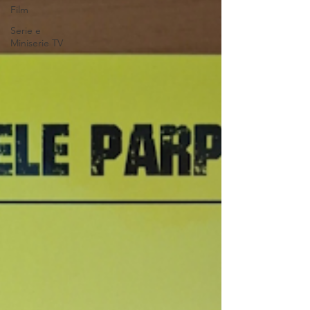
Film
Serie e
Miniserie TV