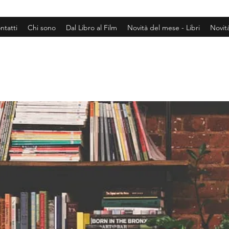
ntatti
Chi sono
Dal Libro al Film
Novità del mese - Libri
Novit