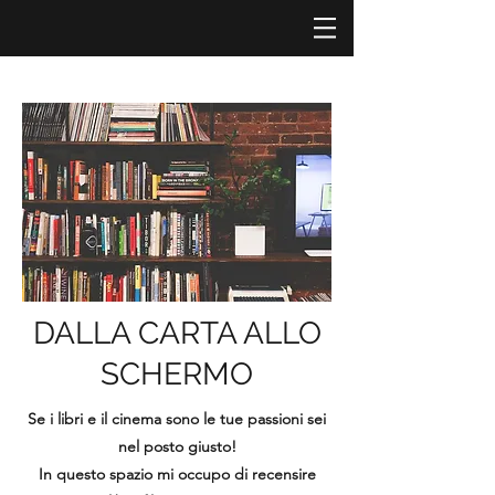
DALLA CARTA ALLO
SCHERMO
Se i libri e il cinema sono le tue passioni sei
nel posto giusto!
In questo spazio mi occupo di recensire