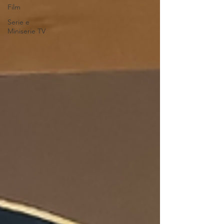
Film
Serie e
Miniserie TV