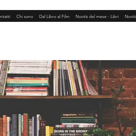
ntatti
Chi sono
Dal Libro al Film
Novità del mese - Libri
Novit