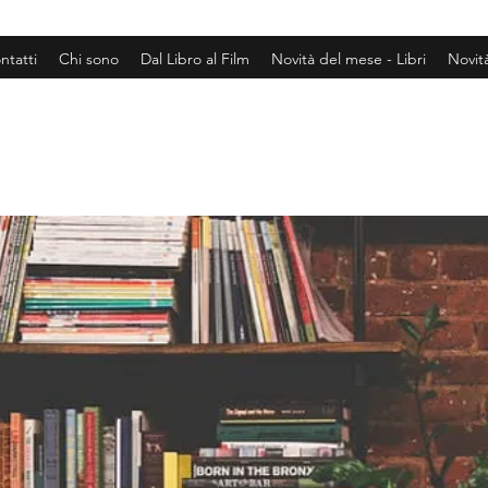
ntatti
Chi sono
Dal Libro al Film
Novità del mese - Libri
Novit