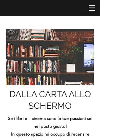
DALLA CARTA ALLO
SCHERMO
Se i libri e il cinema sono le tue passioni sei
nel posto giusto!
In questo spazio mi occupo di recensire