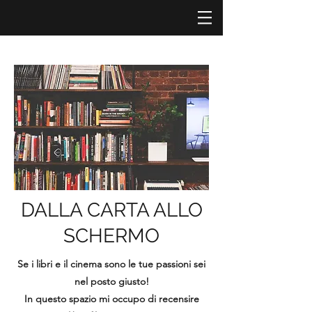
DALLA CARTA ALLO
SCHERMO
Se i libri e il cinema sono le tue passioni sei
nel posto giusto!
In questo spazio mi occupo di recensire