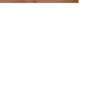
Dalla carta allo schermo
22 ott 2024
Tempo di lettura: 2 min
RECENSIONE: Le tre
signore del chiosco di
Tokyo (Areno Inoue)
Questo libretto è un piccolo romanzo che
però racconta una grande storia di vita, anzi
tre grandi storie di vita.