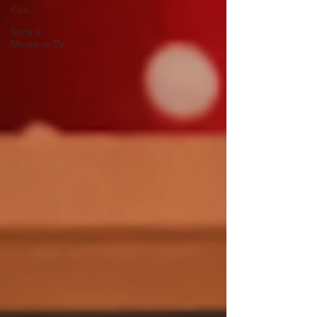
Film
Serie e
Miniserie TV