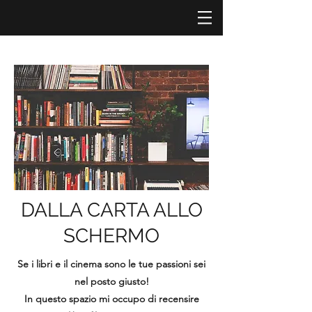
DALLA CARTA ALLO
SCHERMO
Se i libri e il cinema sono le tue passioni sei
nel posto giusto!
In questo spazio mi occupo di recensire