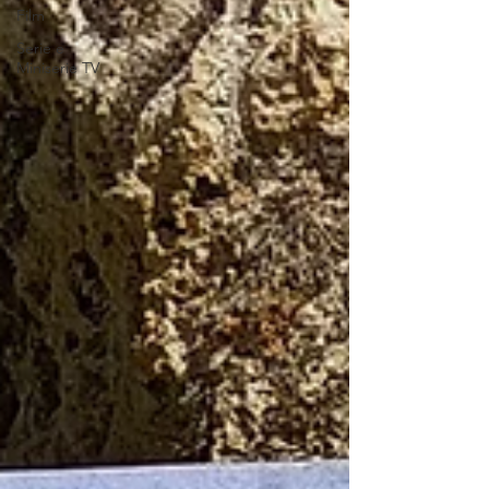
Film
Serie e
Miniserie TV