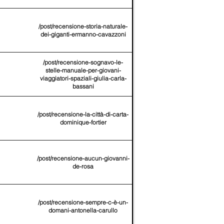
/post/recensione-storia-naturale-
dei-giganti-ermanno-cavazzoni
/post/recensione-sognavo-le-
stelle-manuale-per-giovani-
viaggiatori-spaziali-giulia-carla-
bassani
/post/recensione-la-città-di-carta-
dominique-fortier
/post/recensione-aucun-giovanni-
de-rosa
/post/recensione-sempre-c-è-un-
domani-antonella-carullo