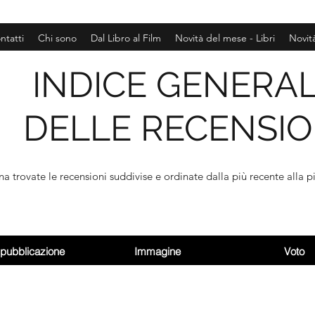
ntatti
Chi sono
Dal Libro al Film
Novità del mese - Libri
Novit
INDICE GENERA
DELLE RECENSIO
na trovate le recensioni suddivise e ordinate dalla più recente alla pi
 pubblicazione
Immagine
Voto