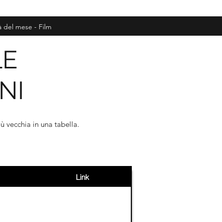
à del mese - Film
LE
NI
ù vecchia in una tabella.
Link