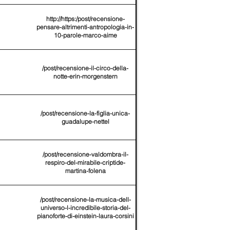
http://https:/post/recensione-
pensare-altrimenti-antropologia-in-
10-parole-marco-aime
/post/recensione-il-circo-della-
notte-erin-morgenstern
/post/recensione-la-figlia-unica-
guadalupe-nettel
/post/recensione-valdombra-il-
respiro-del-mirabile-criptide-
martina-folena
/post/recensione-la-musica-dell-
universo-l-incredibile-storia-del-
pianoforte-di-einstein-laura-corsini